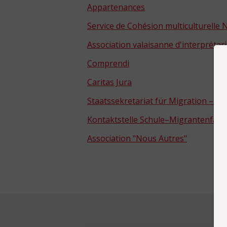
Appartenances
Service de Cohésion multiculturelle
Association valaisanne d'interpréta
Comprendi
Caritas Jura
Staatssekretariat für Migration – 
Kontaktstelle Schule–Migrantenfami
Association "Nous Autres"