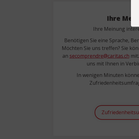
Ihre Mei
Ihre Meinung intere
Benötigen Sie eine Sprache, Be
Möchten Sie uns treffen? Sie kön
an
secomprendre@caritas.ch
mitz
uns mit Ihnen in Verb
In wenigen Minuten könne
Zufriedenheitsumfrag
Zufriedenheits