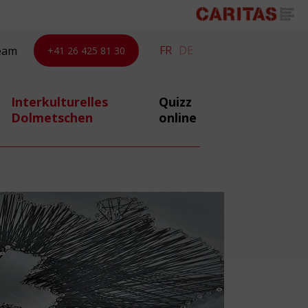
FR
DE
eam
+41 26 425 81 30
Interkulturelles
Quizz
Dolmetschen
online