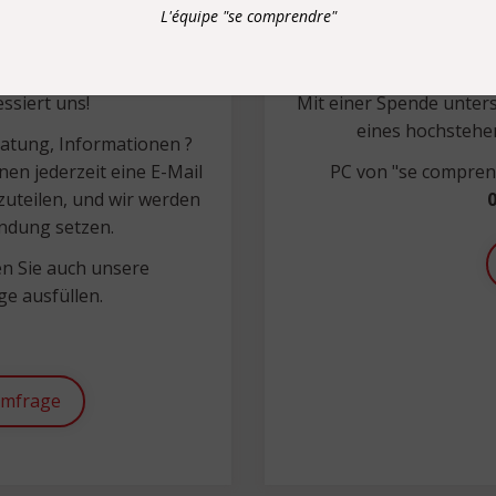
L'équipe "se comprendre"
nung
ssiert uns!
Mit einer Spende unters
eines hochstehe
ratung, Informationen ?
nen jederzeit eine E-Mail
PC von "se comprend
uteilen, und wir werden
0
indung setzen.
n Sie auch unsere
e ausfüllen.
umfrage