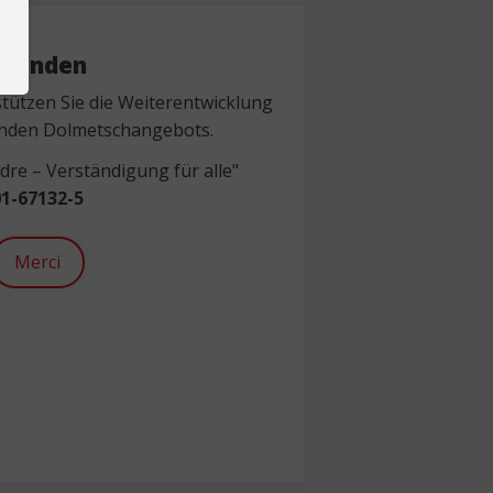
Spenden
tützen Sie die Weiterentwicklung
nden Dolmetschangebots.
re – Verständigung für alle"
1-67132-5
Merci