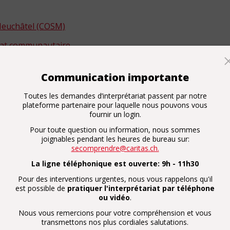
 Neuchâtel (COSM)
riat communautaire
Communication importante
Toutes les demandes d’interprétariat passent par notre
Kantonale Integrationsprogramme
plateforme partenaire pour laquelle nous pouvons vous
fournir un login.
lien
Pour toute question ou information, nous sommes
joignables pendant les heures de bureau sur:
secomprendre@caritas.ch.
La ligne téléphonique est ouverte: 9h - 11h30
Pour des interventions urgentes, nous vous rappelons qu'il
est possible de
pratiquer l'interprétariat par téléphone
ou vidéo
.
Nous vous remercions pour votre compréhension et vous
transmettons nos plus cordiales salutations.