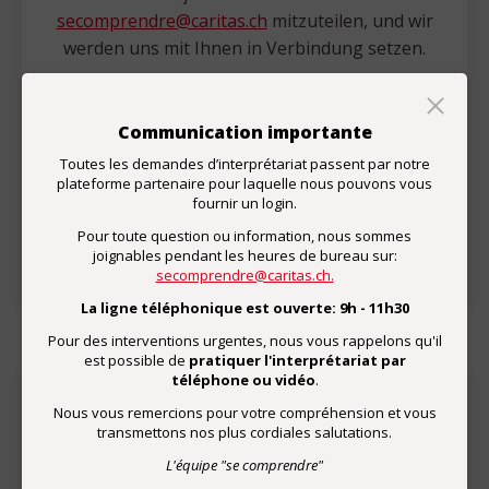
secomprendre@caritas.ch
mitzuteilen, und wir
werden uns mit Ihnen in Verbindung setzen.
In wenigen Minuten können Sie auch unsere
Zufriedenheitsumfrage ausfüllen.
Communication importante
Toutes les demandes d’interprétariat passent par notre
plateforme partenaire pour laquelle nous pouvons vous
fournir un login.
Zufriedenheitsumfrage
Pour toute question ou information, nous sommes
joignables pendant les heures de bureau sur:
secomprendre@caritas.ch.
La ligne téléphonique est ouverte: 9h - 11h30
Pour des interventions urgentes, nous vous rappelons qu'il
est possible de
pratiquer l'interprétariat par
téléphone ou vidéo
.
Nous vous remercions pour votre compréhension et vous
transmettons nos plus cordiales salutations.
Spenden
L'équipe "se comprendre"
Mit einer Spende unterstützen Sie die