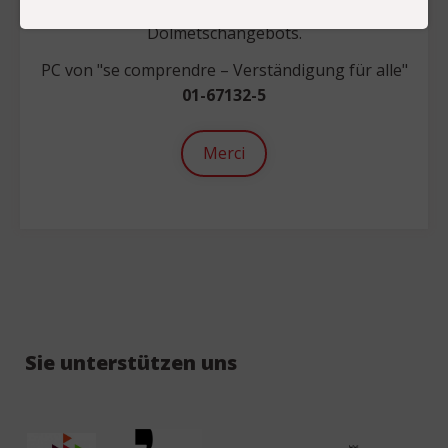
Weiterentwicklung eines hochstehenden
Dolmetschangebots.
PC von "se comprendre – Verständigung für alle"
01-67132-5
Merci
Sie unterstützen uns