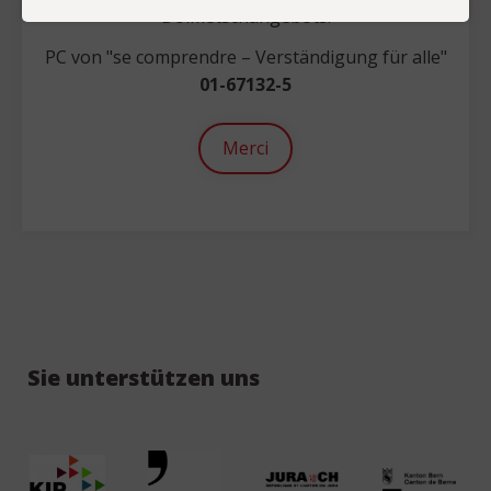
Dolmetschangebots.
PC von "se comprendre – Verständigung für alle"
01-67132-5
Merci
Sie unterstützen uns