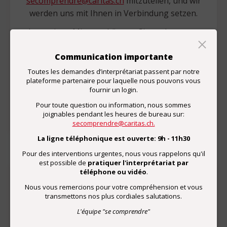
secomprendre@caritas.ch
mitzuteilen, und wir
werden uns mit Ihnen in Verbindung setzen.
In wenigen Minuten können Sie auch unsere
Zufriedenheitsumfrage ausfüllen.
Communication importante
Toutes les demandes d’interprétariat passent par notre
plateforme partenaire pour laquelle nous pouvons vous
fournir un login.
Zufriedenheitsumfrage
Pour toute question ou information, nous sommes
joignables pendant les heures de bureau sur:
secomprendre@caritas.ch.
La ligne téléphonique est ouverte: 9h - 11h30
Pour des interventions urgentes, nous vous rappelons qu'il
est possible de
pratiquer l'interprétariat par
téléphone ou vidéo
.
Nous vous remercions pour votre compréhension et vous
Spenden
transmettons nos plus cordiales salutations.
Mit einer Spende unterstützen Sie die
L'équipe "se comprendre"
Weiterentwicklung eines hochstehenden