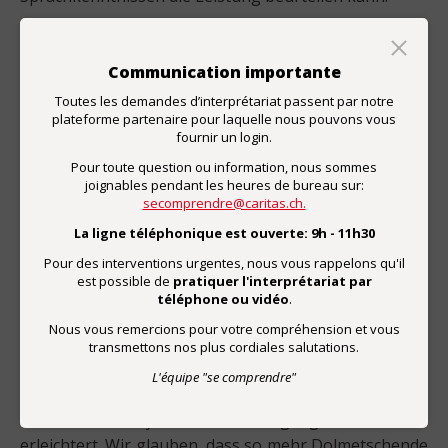
Mehr Flexibilität
«Mit der Revision sollen Dolmetschende und
Communication importante
Ausbildungsinstitutionen mehr Flexibilität erhalten»,
Toutes les demandes d’interprétariat passent par notre
erklärt Lena Emch-Fassnacht weiter. Die
plateforme partenaire pour laquelle nous pouvons vous
fournir un login.
Dolmetschenden können unabhängig von ihrem
Pour toute question ou information, nous sommes
Werdegang zur Prüfung antreten und entscheiden,
joignables pendant les heures de bureau sur:
ob sie den Vorbereitungskurs besuchen wollen oder
secomprendre@caritas.ch.
nicht. Die Qualität leidet dabei nicht: «In der Prüfung
La ligne téléphonique est ouverte: 9h - 11h30
wird getestet, ob die Person die nötigen
Pour des interventions urgentes, nous vous rappelons qu'il
Kompetenzen für den Beruf mitbringt», versichert
est possible de
pratiquer l'interprétariat par
Lena Emch-Fassnacht. Die Ausbildungsinstitutionen
téléphone ou vidéo
.
können die Kursmodalitäten an die Bedürfnisse der
Nous vous remercions pour votre compréhension et vous
Dolmetschenden und der Kundschaft anpassen. «Das
transmettons nos plus cordiales salutations.
ist für alle Beteiligten positiv. Wir möchten, dass alle
L'équipe "se comprendre"
aktiven Dolmetschenden über ein Zertifikat verfügen.
Mit dem neuen System wird der Zugang zum Zertifikat
erleichtert. Wir glauben, dass so mehr Dolmetschende