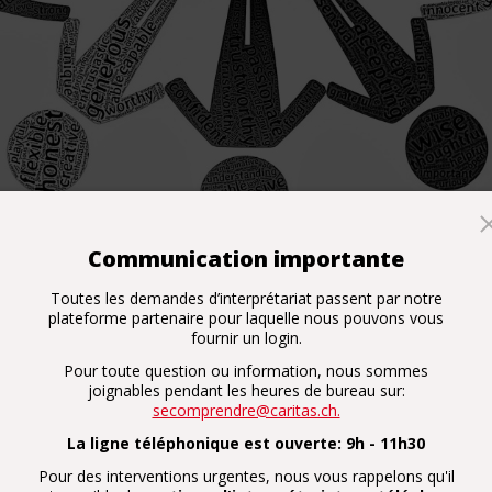
Communication importante
Toutes les demandes d’interprétariat passent par notre
plateforme partenaire pour laquelle nous pouvons vous
mulaire à remplir ? Deux interprètes du service «se com
fournir un login.
abe, turc, anglais, tigrinya et amharique à la
permanence
de
Pour toute question ou information, nous sommes
joignables pendant les heures de bureau sur:
acter par mail à:
interprètes@caritas.ch
secomprendre@caritas.ch.
La ligne téléphonique est ouverte: 9h - 11h30
Pour des interventions urgentes, nous vous rappelons qu'il