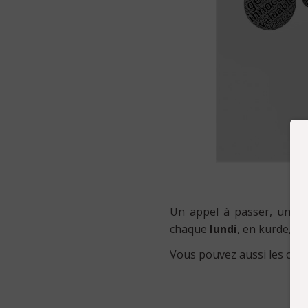
Un appel à passer, un for
chaque
lundi
, en kurde, ar
Vous pouvez aussi les cont