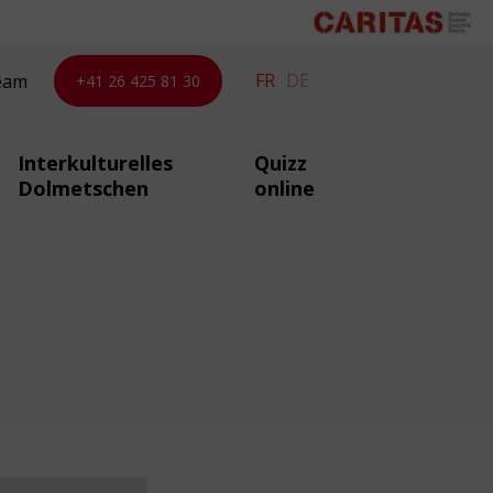
FR
DE
eam
+41 26 425 81 30
Interkulturelles
Quizz
Dolmetschen
online