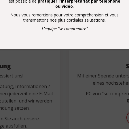
est possible de
pratiquer l'interprétariat par téléphone
ou vidéo
.
Nous vous remercions pour votre compréhension et vous
transmettons nos plus cordiales salutations.
L'équipe "se comprendre"
nung
ssiert uns!
Mit einer Spende unters
eines hochstehe
ratung, Informationen ?
nen jederzeit eine E-Mail
PC von "se comprend
uteilen, und wir werden
0
indung setzen.
n Sie auch unsere
e ausfüllen.