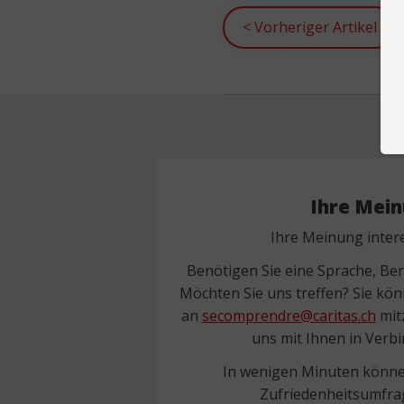
<
Vorheriger Artikel
Ihre Mei
Ihre Meinung intere
Benötigen Sie eine Sprache, Be
Möchten Sie uns treffen? Sie kön
an
secomprendre@caritas.ch
mitz
uns mit Ihnen in Verb
In wenigen Minuten könne
Zufriedenheitsumfrag