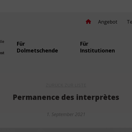
Angebot
T
Für
Für
Dolmetschende
Institutionen
secomprendre.ch
ZURÜCK ZUR LISTE
Permanence des interprètes
1. September 2021