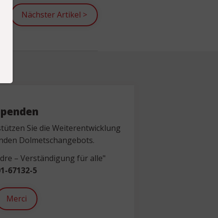
Nächster Artikel
>
Spenden
tützen Sie die Weiterentwicklung
nden Dolmetschangebots.
re – Verständigung für alle"
1-67132-5
Merci