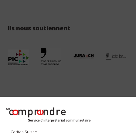
Ils nous soutiennent
secomprendre.ch
Caritas Suisse