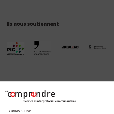
Ils nous soutiennent
secomprendre.ch
Caritas Suisse