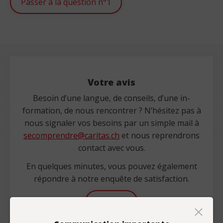
Passer à la question n°1
Votre avis
Besoin d’une langue, de conseils, d’une in-
formation, de nous rencontrer ? N’hésitez pas à
nous signaler vos besoins par un simple mail à
secomprendre@caritas.ch
et nous reprendrons
contact avec vous.
En quelques minutes, vous pouvez également
répondre à notre enquête de satisfaction.
Enquête