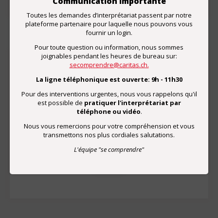
Communication importante
Toutes les demandes d’interprétariat passent par notre
plateforme partenaire pour laquelle nous pouvons vous
fournir un login.
Pour toute question ou information, nous sommes
joignables pendant les heures de bureau sur:
secomprendre@caritas.ch.
Don
La ligne téléphonique est ouverte: 9h - 11h30
Par un don, vous soutenez le développement de
Pour des interventions urgentes, nous vous rappelons qu'il
prestations d'interprétariat de qualité.
est possible de
pratiquer l'interprétariat par
téléphone ou vidéo
.
CCP de "se comprendre"
Nous vous remercions pour votre compréhension et vous
01-67132-5
transmettons nos plus cordiales salutations.
L'équipe "se comprendre"
Merci