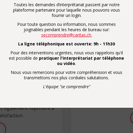
Toutes les demandes d’interprétariat passent par notre
plateforme partenaire pour laquelle nous pouvons vous
fournir un login.
Pour toute question ou information, nous sommes
joignables pendant les heures de bureau sur:
secomprendre@caritas.ch.
La ligne téléphonique est ouverte: 9h - 11h30
Pour des interventions urgentes, nous vous rappelons qu'il
est possible de
pratiquer l'interprétariat par téléphone
ou vidéo
.
is
Nous vous remercions pour votre compréhension et vous
, d’une in-formation, de
Par un don, vous s
transmettons nos plus cordiales salutations.
as à nous signaler vos
prestations d'i
L'équipe "se comprendre"
omprendre@caritas.ch
et
CCP de
act avec vous.
0
ez également répondre à
tisfaction.