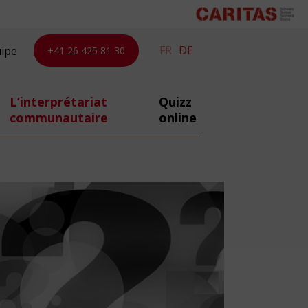
FR
DE
uipe
+41 26 425 81 30
L’interprétariat
Quizz
communautaire
online