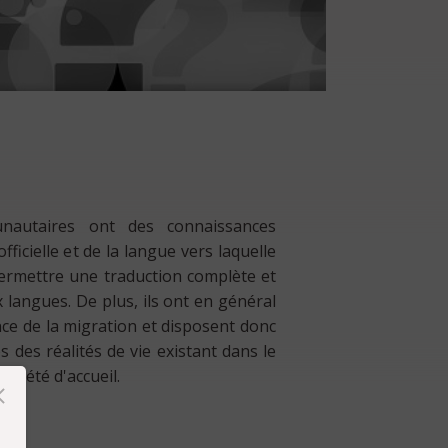
nautaires ont des connaissances
fficielle et de la langue vers laquelle
 permettre une traduction complète et
 langues. De plus, ils ont en général
e de la migration et disposent donc
 des réalités de vie existant dans le
société d'accueil.