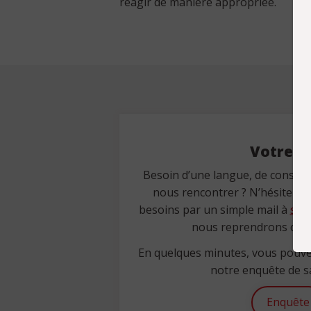
réagir de manière appropriée.
Votre av
Besoin d’une langue, de conseils
nous rencontrer ? N’hésitez p
besoins par un simple mail à
sec
nous reprendrons cont
En quelques minutes, vous pouv
notre enquête de sa
Enquête