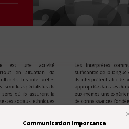
e
est une activité
Les interprètes commu
urtout en situation de
suffisantes de la langue o
ulturels. Les interprètes
ils interprètent afin de
sont les spécialistes de
appropriée dans les deux
e sens où ils assurent la
eux-mêmes une expérienc
textes sociaux, ethniques
de connaissances fondées
rice·s en présence. Ils
pays d'origine et dans la 
 conflits potentiels qui
Définition de INTERPRET
Communication importante
avent, le cas échéant, y