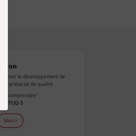
Don
outenez le développement de
nterprétariat de qualité.
 "se comprendre"
1-67132-5
Merci