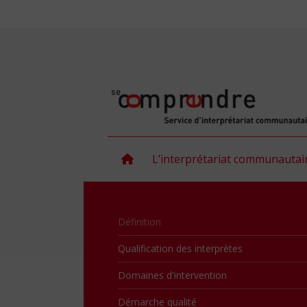
L’interprétariat communautai
Définition
Qualification des interprètes
Domaines d'intervention
Démarche qualité