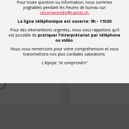
Pour toute question ou information, nous sommes
joignables pendant les heures de bureau sur:
secomprendre@caritas.ch.
is
La ligne téléphonique est ouverte: 9h - 11h30
, d’une in-formation, de
Par un don, vous s
Pour des interventions urgentes, nous vous rappelons qu'il
est possible de
pratiquer l'interprétariat par téléphone
as à nous signaler vos
prestations d'i
ou vidéo
.
omprendre@caritas.ch
et
CCP de
Nous vous remercions pour votre compréhension et vous
act avec vous.
transmettons nos plus cordiales salutations.
0
ez également répondre à
L'équipe "se comprendre"
tisfaction.