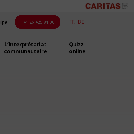
FR
DE
uipe
+41 26 425 81 30
L’interprétariat
Quizz
communautaire
online