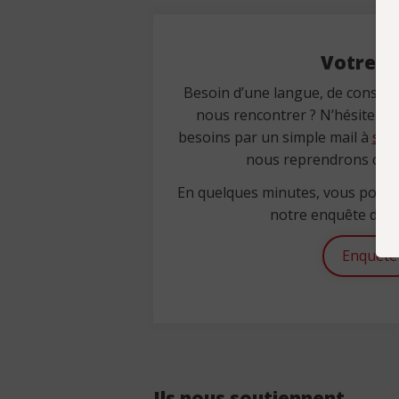
Votre av
Besoin d’une langue, de conseils
nous rencontrer ? N’hésitez p
besoins par un simple mail à
sec
nous reprendrons cont
En quelques minutes, vous pouv
notre enquête de sa
Enquête
Ils nous soutiennent