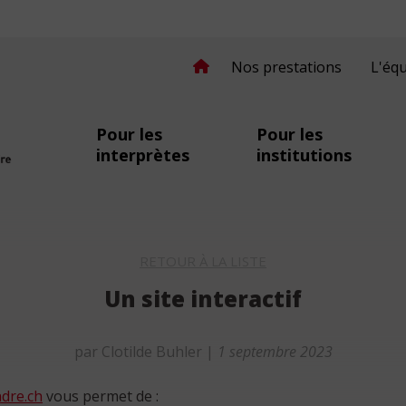
Nos prestations
L'éq
Pour les
Pour les
interprètes
institutions
secomprendre.ch
RETOUR À LA LISTE
Un site interactif
par Clotilde Buhler
|
1 septembre 2023
dre.ch
vous permet de :