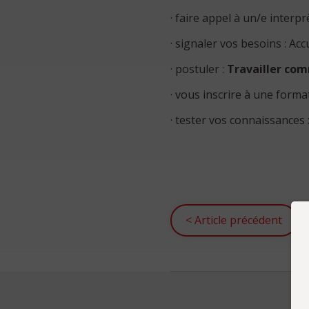
· faire appel à un/e interprè
· signaler vos besoins : Acc
· postuler :
Travailler co
· vous inscrire à une forma
· tester vos connaissances :
<
Article précédent