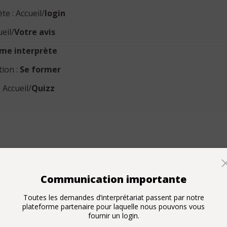
te : Accueil/
login
ueil/
Votre avis
mme interprète
tion :
Se former
 Accueil/
Quizz
Communication importante
Toutes les demandes d’interprétariat passent par notre
plateforme partenaire pour laquelle nous pouvons vous
fournir un login.