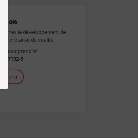
Don
outenez le développement de
nterprétariat de qualité.
 "se comprendre"
1-67132-5
Merci