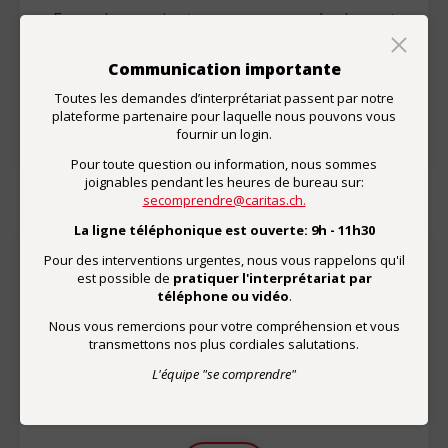
En quelques minutes, vous pouvez également
répondre à notre enquête de satisfaction.
Communication importante
Enquête
Toutes les demandes d’interprétariat passent par notre
plateforme partenaire pour laquelle nous pouvons vous
fournir un login.
Pour toute question ou information, nous sommes
joignables pendant les heures de bureau sur:
secomprendre@caritas.ch.
La ligne téléphonique est ouverte: 9h - 11h30
Pour des interventions urgentes, nous vous rappelons qu'il
est possible de
pratiquer l'interprétariat par
Don
téléphone ou vidéo
.
Par un don, vous soutenez le développement de
Nous vous remercions pour votre compréhension et vous
prestations d'interprétariat de qualité.
transmettons nos plus cordiales salutations.
L'équipe "se comprendre"
CCP de "se comprendre"
01-67132-5