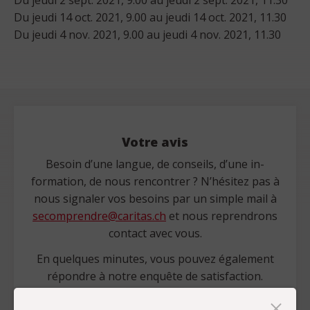
Du jeudi 14 oct. 2021, 9.00 au jeudi 14 oct. 2021, 11.30
Du jeudi 4 nov. 2021, 9.00 au jeudi 4 nov. 2021, 11.30
Votre avis
Besoin d’une langue, de conseils, d’une in-
formation, de nous rencontrer ? N’hésitez pas à
nous signaler vos besoins par un simple mail à
secomprendre@caritas.ch
et nous reprendrons
contact avec vous.
En quelques minutes, vous pouvez également
répondre à notre enquête de satisfaction.
Enquête