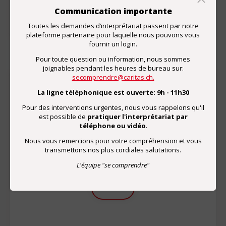
Communication importante
Toutes les demandes d’interprétariat passent par notre
plateforme partenaire pour laquelle nous pouvons vous
fournir un login.
Pour toute question ou information, nous sommes
joignables pendant les heures de bureau sur:
secomprendre@caritas.ch.
La ligne téléphonique est ouverte: 9h - 11h30
Don
Pour des interventions urgentes, nous vous rappelons qu'il
Par un don, vous soutenez le développement de
est possible de
pratiquer l'interprétariat par
téléphone ou vidéo
.
prestations d'interprétariat de qualité.
Nous vous remercions pour votre compréhension et vous
CCP de "se comprendre"
transmettons nos plus cordiales salutations.
01-67132-5
L'équipe "se comprendre"
Merci