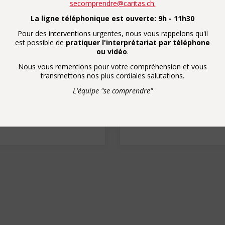
secomprendre@caritas.ch.
, d’une in-formation, de
Par un don, vous s
La ligne téléphonique est ouverte: 9h - 11h30
as à nous signaler vos
prestations d'i
Pour des interventions urgentes, nous vous rappelons qu'il
omprendre@caritas.ch
et
est possible de
pratiquer l'interprétariat par téléphone
CCP de
ou vidéo
.
act avec vous.
0
Nous vous remercions pour votre compréhension et vous
ez également répondre à
transmettons nos plus cordiales salutations.
tisfaction.
L'équipe "se comprendre"