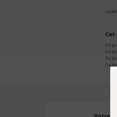
undef
Cet
Du jeu
Du jeu
Du jeu
Du jeu
Votre av