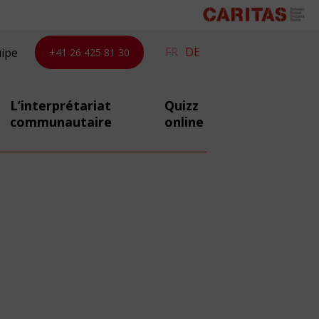
FR
DE
uipe
+41 26 425 81 30
L’interprétariat
Quizz
communautaire
online