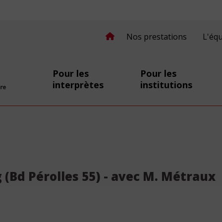
Nos prestations
L'éq
Pour les
Pour les
interprètes
institutions
secomprendre.ch
 (Bd Pérolles 55) - avec M. Métraux