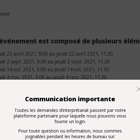
ined
 événement est composé de plusieurs élém
di 22 avril 2021, 9.00 au jeudi 22 avril 2021, 11.30
di 2 sept. 2021, 9.00 au jeudi 2 sept. 2021, 11.30
di 14 oct. 2021, 9.00 au jeudi 14 oct. 2021, 11.30
di 4 nov. 2021, 9.00 au jeudi 4 nov. 2021, 11.30
Communication importante
Toutes les demandes d’interprétariat passent par notre
plateforme partenaire pour laquelle nous pouvons vous
fournir un login.
Pour toute question ou information, nous sommes
joignables pendant les heures de bureau sur:
is