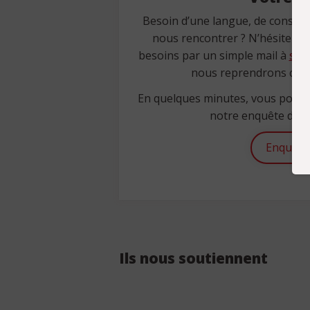
Besoin d’une langue, de conseils
nous rencontrer ? N’hésitez p
besoins par un simple mail à
sec
nous reprendrons cont
En quelques minutes, vous pouv
notre enquête de sa
Enquête
Ils nous soutiennent