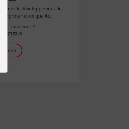
outenez le développement de
nterprétariat de qualité.
 "se comprendre"
1-67132-5
Merci