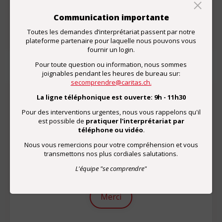
Enquête
Communication importante
Toutes les demandes d’interprétariat passent par notre
plateforme partenaire pour laquelle nous pouvons vous
fournir un login.
Pour toute question ou information, nous sommes
joignables pendant les heures de bureau sur:
secomprendre@caritas.ch.
La ligne téléphonique est ouverte: 9h - 11h30
Don
Pour des interventions urgentes, nous vous rappelons qu'il
est possible de
pratiquer l'interprétariat par
Par un don, vous soutenez le développement de
téléphone ou vidéo
.
prestations d'interprétariat de qualité.
Nous vous remercions pour votre compréhension et vous
transmettons nos plus cordiales salutations.
CCP de "se comprendre"
01-67132-5
L'équipe "se comprendre"
Merci