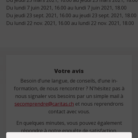
Du lundi 7 juin 2021, 16.00 au lundi 7 juin 2021, 18.00
Du jeudi 23 sept. 2021, 16.00 au jeudi 23 sept. 2021, 18.00
Du lundi 22 nov. 2021, 16.00 au lundi 22 nov. 2021, 18.00
Votre avis
Besoin d’une langue, de conseils, d’une in-
formation, de nous rencontrer ? N’hésitez pas à
nous signaler vos besoins par un simple mail à
secomprendre@caritas.ch
et nous reprendrons
contact avec vous.
En quelques minutes, vous pouvez également
répondre à notre enquête de satisfaction.