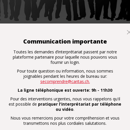
Communication importante
 présentera l'interprétariat communautaire le jeudi 10 octo
Toutes les demandes d’interprétariat passent par notre
travail social Fribourg - salle 3.09). Cette midi-conférence é
plateforme partenaire pour laquelle nous pouvons vous
e formé du professionnel-le en travail social, du bénéfi
fournir un login.
re.
Pour toute question ou information, nous sommes
joignables pendant les heures de bureau sur:
secomprendre@caritas.ch.
La ligne téléphonique est ouverte: 9h - 11h30
Pour des interventions urgentes, nous vous rappelons qu'il
est possible de
pratiquer l'interprétariat par téléphone
ou vidéo
.
Nous vous remercions pour votre compréhension et vous
transmettons nos plus cordiales salutations.