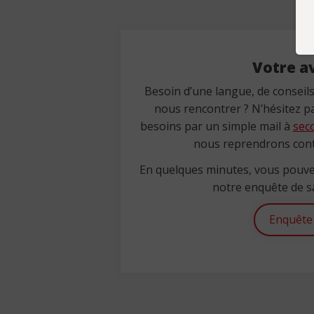
Votre av
Besoin d’une langue, de conseils
nous rencontrer ? N’hésitez p
besoins par un simple mail à
sec
nous reprendrons cont
En quelques minutes, vous pouv
notre enquête de sa
Enquête