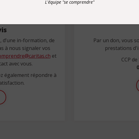
L'équipe "se comprendre"
is
, d’une in-formation, de
Par un don, vous s
as à nous signaler vos
prestations d'i
omprendre@caritas.ch
et
CCP de
act avec vous.
0
ez également répondre à
tisfaction.