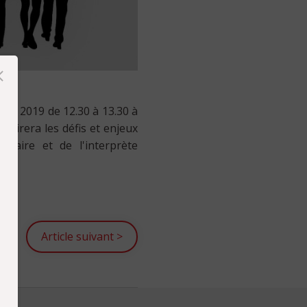
bre 2019 de 12.30 à 13.30 à
clairera les défis et enjeux
ciaire et de l'interprète
Article suivant
>