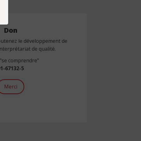
Don
outenez le développement de
nterprétariat de qualité.
 "se comprendre"
1-67132-5
Merci