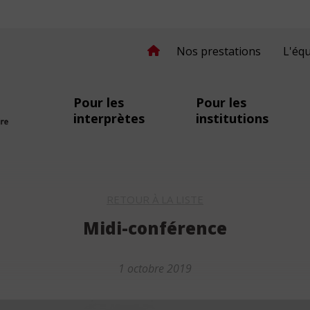
Nos prestations
L'éq
Pour les
Pour les
interprètes
institutions
secomprendre.ch
RETOUR À LA LISTE
Midi-conférence
1 octobre 2019