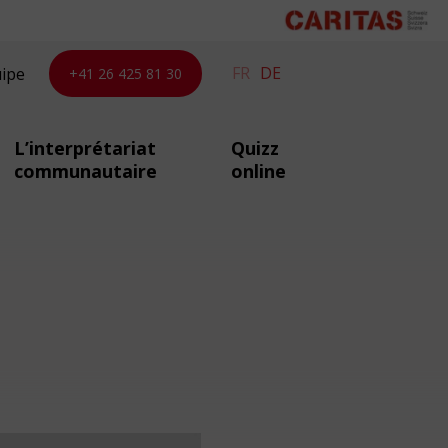
FR
DE
uipe
+41 26 425 81 30
L’interprétariat
Quizz
communautaire
online