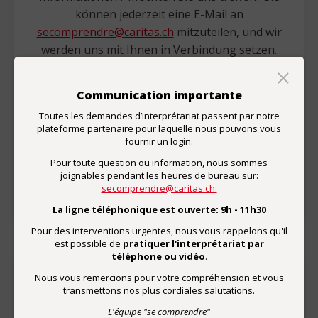
können jederzeit eine E-Mail an
secomprendre@caritas.ch
mitzuteilen, und wir
werden uns mit Ihnen in Verbindung setzen.
In wenigen Minuten können Sie auch unsere
Zufriedenheitsumfrage ausfüllen.
Communication importante
Toutes les demandes d’interprétariat passent par notre
plateforme partenaire pour laquelle nous pouvons vous
fournir un login.
Zufriedenheitsumfrage
Pour toute question ou information, nous sommes
joignables pendant les heures de bureau sur:
secomprendre@caritas.ch.
La ligne téléphonique est ouverte: 9h - 11h30
Pour des interventions urgentes, nous vous rappelons qu'il
est possible de
pratiquer l'interprétariat par
téléphone ou vidéo
.
Nous vous remercions pour votre compréhension et vous
transmettons nos plus cordiales salutations.
Spenden
L'équipe "se comprendre"