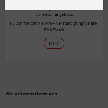
Mit einer Spende unterstützen Sie die
Weiterentwicklung eines hochstehenden
Dolmetschangebots.
PC von "se comprendre – Verständigung für alle"
01-67132-5
Merci
Sie unterstützen uns