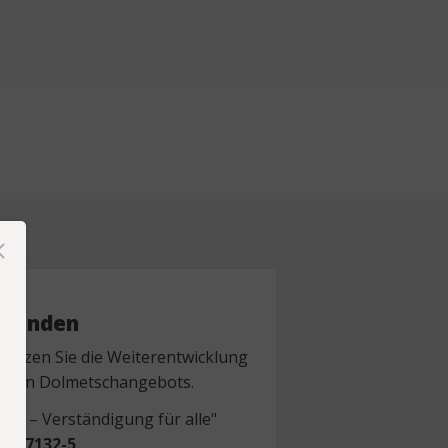
Spenden
tützen Sie die Weiterentwicklung
nden Dolmetschangebots.
re – Verständigung für alle"
1-67132-5