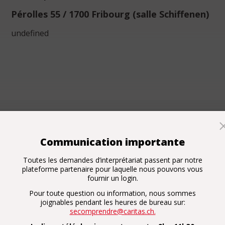
Pérolles 55 / 1700 Fribourg (salle Schiffenen)
undefined
Communication importante
Toutes les demandes d’interprétariat passent par notre
nung
plateforme partenaire pour laquelle nous pouvons vous
fournir un login.
ssiert uns!
Mit einer Spende unters
eines hochstehe
Pour toute question ou information, nous sommes
ratung, Informationen ?
joignables pendant les heures de bureau sur:
nen jederzeit eine E-Mail
PC von "se comprend
secomprendre@caritas.ch.
uteilen, und wir werden
0