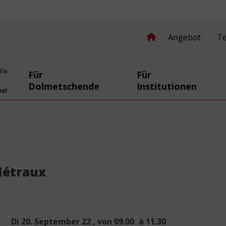
Angebot
T
Für
Für
Dolmetschende
Institutionen
secomprendre.ch
Métraux
Di
20
.
September
22
, von
09.00
à
11.30