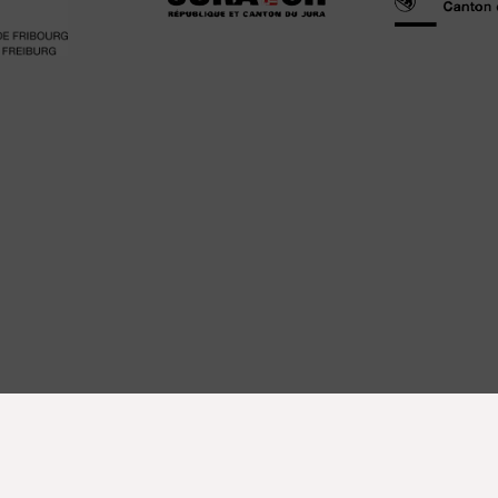
Caritas Schweiz
Tel: 026 425 81 30
Boulevard de Pérolles 55
secomprendre@caritas.c