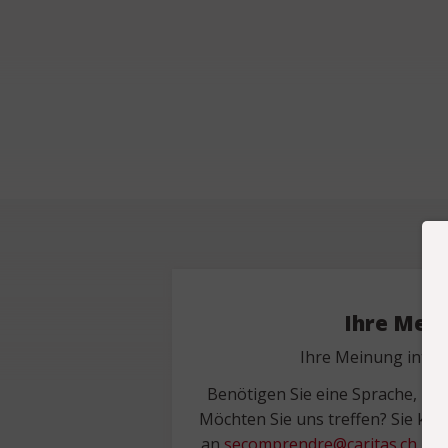
Ihre Mei
Ihre Meinung intere
Benötigen Sie eine Sprache, Be
Möchten Sie uns treffen? Sie kön
an
secomprendre@caritas.ch
mitz