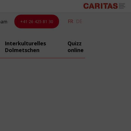
FR
DE
eam
+41 26 425 81 30
Interkulturelles
Quizz
Dolmetschen
online