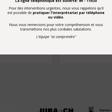
La ligne téléphonique est ouverte: 9h - 11h30
indung setzen.
Pour des interventions urgentes, nous vous rappelons qu'il
est possible de
pratiquer l'interprétariat par téléphone
n Sie auch unsere
ou vidéo
.
e ausfüllen.
Nous vous remercions pour votre compréhension et vous
transmettons nos plus cordiales salutations.
L'équipe "se comprendre"
umfrage