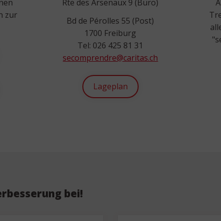
hnen
Rte des Arsenaux 9 (Büro)
A
n zur
Tre
Bd de Pérolles 55 (Post)
al
1700 Freiburg
"s
Tel: 026 425 81 31
secomprendre@caritas.ch
Lageplan
erbesserung bei!