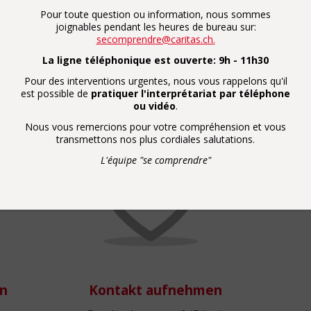
Pour toute question ou information, nous sommes
joignables pendant les heures de bureau sur:
secomprendre@caritas.ch.
igung für alle" hilft Ihnen gerne!
La ligne téléphonique est ouverte: 9h - 11h30
Pour des interventions urgentes, nous vous rappelons qu'il
est possible de
pratiquer l'interprétariat par téléphone
ou vidéo
.
Nous vous remercions pour votre compréhension et vous
transmettons nos plus cordiales salutations.
L'équipe "se comprendre"
en
Kontakt aufnehmen