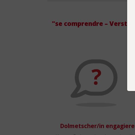
"se comprendre – Verständ
Dolmetscher/in engagier