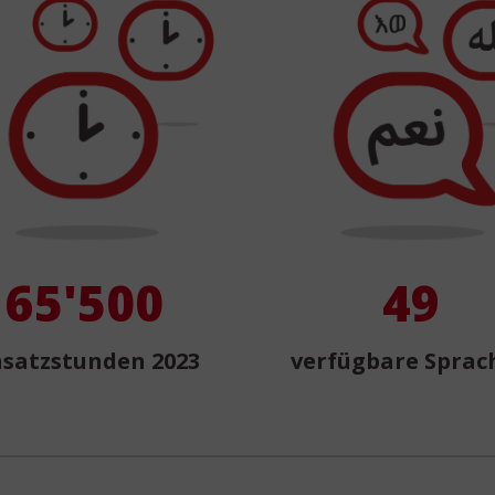
65'500
49
nsatzstunden 2023
verfügbare Sprac