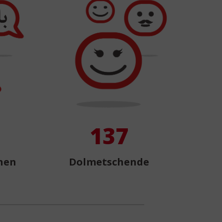
137
hen
Dolmetschende