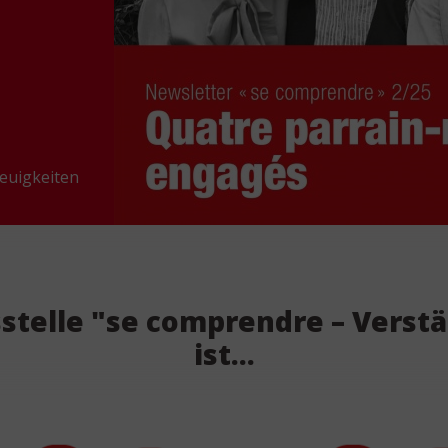
 aus
Projekte
er
. Das
.
m
Flyer
s.
Neuigkeiten
stelle "se comprendre – Verstä
ist...