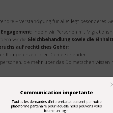
rendre – Verständigung für alle" legt besonderes Ge
s Engagement
: Indem wir Personen mit Migrations
ördern wir die
Gleichbehandlung sowie die Einhalt
ruchs auf rechtliches Gehör;
er Kompetenzen ihrer Dolmetschenden;
personen, die mehr über das Dolmetschen wissen mö
Communication importante
Toutes les demandes d’interprétariat passent par notre
plateforme partenaire pour laquelle nous pouvons vous
fournir un login.