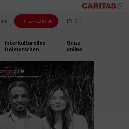
FR
DE
eam
+41 26 425 81 30
Interkulturelles
Quizz
Dolmetschen
online