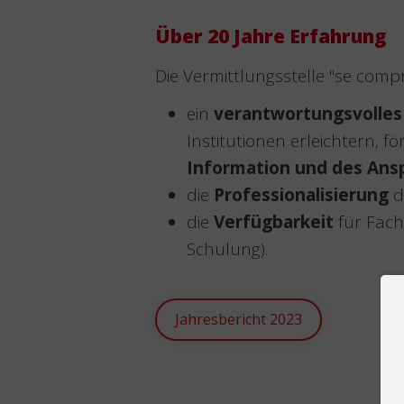
Über 20 Jahre Erfahrung
Die Vermittlungsstelle "se comp
ein
verantwortungsvolle
Institutionen erleichtern, f
Information und des Ansp
die
Professionalisierung
d
die
Verfügbarkeit
für Fach
Schulung).
Jahresbericht 2023