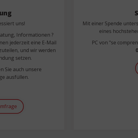
nung
ssiert uns!
Mit einer Spende unters
eines hochstehe
ratung, Informationen ?
nen jederzeit eine E-Mail
PC von "se comprend
uteilen, und wir werden
0
indung setzen.
n Sie auch unsere
e ausfüllen.
umfrage